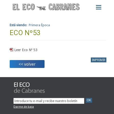
Está viendo:
Primera Época
ECO Nº53
Leer Eco Nº 53
IMPRIMIR
<< volver
Darme de baja