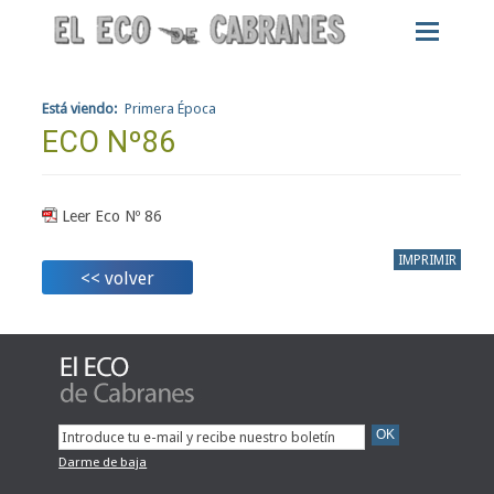
Está viendo:
Primera Época
ECO Nº86
Leer Eco Nº 86
IMPRIMIR
<< volver
Darme de baja