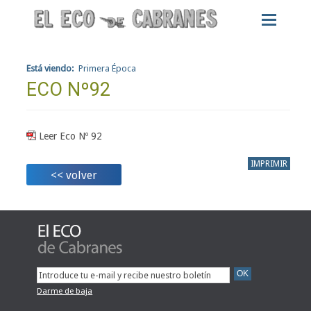
Está viendo:
Primera Época
ECO Nº92
Leer Eco Nº 92
IMPRIMIR
<< volver
Darme de baja