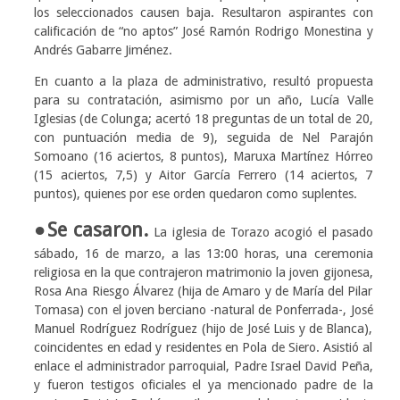
los seleccionados causen baja. Resultaron aspirantes con
calificación de “no aptos” José Ramón Rodrigo Monestina y
Andrés Gabarre Jiménez.
En cuanto a la plaza de administrativo, resultó propuesta
para su contratación, asimismo por un año, Lucía Valle
Iglesias (de Colunga; acertó 18 preguntas de un total de 20,
con puntuación media de 9), seguida de Nel Parajón
Somoano (16 aciertos, 8 puntos), Maruxa Martínez Hórreo
(15 aciertos, 7,5) y Aitor García Ferrero (14 aciertos, 7
puntos), quienes por ese orden quedaron como suplentes.
●Se casaron.
La iglesia de Torazo acogió el pasado
sábado, 16 de marzo, a las 13:00 horas, una ceremonia
religiosa en la que contrajeron matrimonio la joven gijonesa,
Rosa Ana Riesgo Álvarez (hija de Amaro y de María del Pilar
Tomasa) con el joven berciano -natural de Ponferrada-, José
Manuel Rodríguez Rodríguez (hijo de José Luis y de Blanca),
coincidentes en edad y residentes en Pola de Siero. Asistió al
enlace el administrador parroquial, Padre Israel David Peña,
y fueron testigos oficiales el ya mencionado padre de la