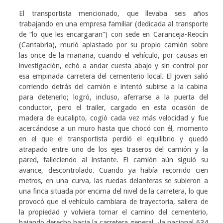
El transportista mencionado, que llevaba seis años
trabajando en una empresa familiar (dedicada al transporte
de “lo que les encargaran”) con sede en Caranceja-Reocín
(Cantabria), murió aplastado por su propio camión sobre
las once de la mañana, cuando el vehículo, por causas en
investigación, echó a andar cuesta abajo y sin control por
esa empinada carretera del cementerio local. El joven salió
corriendo detrás del camión e intentó subirse a la cabina
para detenerlo; logró, incluso, aferrarse a la puerta del
conductor, pero el trailer, cargado en esta ocasión de
madera de eucalipto, cogió cada vez más velocidad y fue
acercándose a un muro hasta que chocó con él, momento
en el que el transportista perdió el equilibrio y quedó
atrapado entre uno de los ejes traseros del camión y la
pared, falleciendo al instante. El camión aún siguió su
avance, descontrolado. Cuando ya había recorrido cien
metros, en una curva, las ruedas delanteras se subieron a
una finca situada por encima del nivel de la carretera, lo que
provocó que el vehículo cambiara de trayectoria, saliera de
la propiedad y volviera tomar el camino del cementerio,
bajando derecho hacia la carretera general -la nacional 634