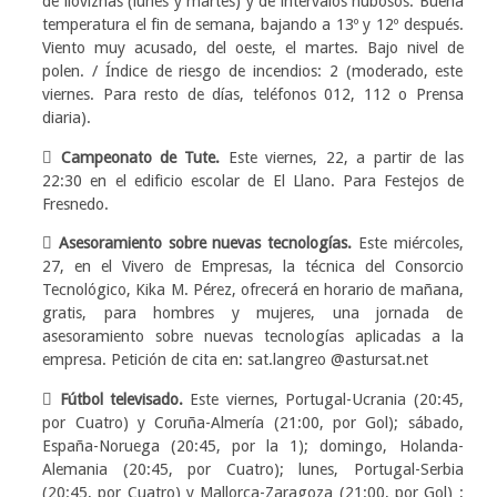
de lloviznas (lunes y martes) y de intervalos nubosos. Buena
temperatura el fin de semana, bajando a 13º y 12º después.
Viento muy acusado, del oeste, el martes. Bajo nivel de
polen. / Índice de riesgo de incendios: 2 (moderado, este
viernes. Para resto de días, teléfonos 012, 112 o Prensa
diaria).
 Campeonato de Tute.
Este viernes, 22, a partir de las
22:30 en el edificio escolar de El Llano. Para Festejos de
Fresnedo.
 Asesoramiento sobre nuevas tecnologías.
Este miércoles,
27, en el Vivero de Empresas, la técnica del Consorcio
Tecnológico, Kika M. Pérez, ofrecerá en horario de mañana,
gratis, para hombres y mujeres, una jornada de
asesoramiento sobre nuevas tecnologías aplicadas a la
empresa. Petición de cita en: sat.langreo @astursat.net
 Fútbol televisado.
Este viernes, Portugal-Ucrania (20:45,
por Cuatro) y Coruña-Almería (21:00, por Gol); sábado,
España-Noruega (20:45, por la 1); domingo, Holanda-
Alemania (20:45, por Cuatro); lunes, Portugal-Serbia
(20:45, por Cuatro) y Mallorca-Zaragoza (21:00, por Gol) ;