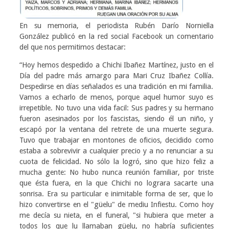
En su memoria, el periodista Rubén Darío Norniella
González publicó en la red social Facebook un comentario
del que nos permitimos destacar:
“Hoy hemos despedido a Chichi Ibañez Martínez, justo en el
Día del padre más amargo para Mari Cruz Ibañez Collía.
Despedirse en días señalados es una tradición en mi familia.
Vamos a echarlo de menos, porque aquel humor suyo es
irrepetible. No tuvo una vida facil: Sus padres y su hermano
fueron asesinados por los fascistas, siendo él un niño, y
escapó por la ventana del retrete de una muerte segura.
Tuvo que trabajar en montones de oficios, decidido como
estaba a sobrevivir a cualquier precio y a no renunciar a su
cuota de felicidad. No sólo la logró, sino que hizo feliz a
mucha gente: No hubo nunca reunión familiar, por triste
que ésta fuera, en la que Chichi no lograra sacarte una
sonrisa. Era su particular e inimitable forma de ser, que lo
hizo convertirse en el "güelu" de mediu Infiestu. Como hoy
me decía su nieta, en el funeral, "si hubiera que meter a
todos los que lu llamaban güelu, no habría suficientes