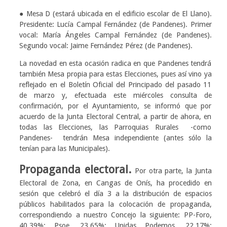
● Mesa D (estará ubicada en el edificio escolar de El Llano).
Presidente: Lucía Campal Fernández (de Pandenes). Primer
vocal: María Ángeles Campal Fernández (de Pandenes).
Segundo vocal: Jaime Fernández Pérez (de Pandenes).
La novedad en esta ocasión radica en que Pandenes tendrá
también Mesa propia para estas Elecciones, pues así vino ya
reflejado en el Boletín Oficial del Principado del pasado 11
de marzo y, efectuada este miércoles consulta de
confirmación, por el Ayuntamiento, se informó que por
acuerdo de la Junta Electoral Central, a partir de ahora, en
todas las Elecciones, las Parroquias Rurales -como
Pandenes- tendrán Mesa independiente (antes sólo la
tenían para las Municipales).
Propaganda electoral.
Por otra parte, la Junta
Electoral de Zona, en Cangas de Onís, ha procedido en
sesión que celebró el día 3 a la distribución de espacios
públicos habilitados para la colocación de propaganda,
correspondiendo a nuestro Concejo la siguiente: PP-Foro,
40,39%; Psoe, 23,65%; Unidas Podemos, 22,17%;