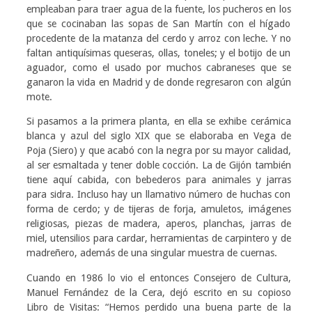
empleaban para traer agua de la fuente, los pucheros en los
que se cocinaban las sopas de San Martín con el hígado
procedente de la matanza del cerdo y arroz con leche. Y no
faltan antiquísimas queseras, ollas, toneles; y el botijo de un
aguador, como el usado por muchos cabraneses que se
ganaron la vida en Madrid y de donde regresaron con algún
mote.
Si pasamos a la primera planta, en ella se exhibe cerámica
blanca y azul del siglo XIX que se elaboraba en Vega de
Poja (Siero) y que acabó con la negra por su mayor calidad,
al ser esmaltada y tener doble cocción. La de Gijón también
tiene aquí cabida, con bebederos para animales y jarras
para sidra. Incluso hay un llamativo número de huchas con
forma de cerdo; y de tijeras de forja, amuletos, imágenes
religiosas, piezas de madera, aperos, planchas, jarras de
miel, utensilios para cardar, herramientas de carpintero y de
madreñero, además de una singular muestra de cuernas.
Cuando en 1986 lo vio el entonces Consejero de Cultura,
Manuel Fernández de la Cera, dejó escrito en su copioso
Libro de Visitas: “Hemos perdido una buena parte de la