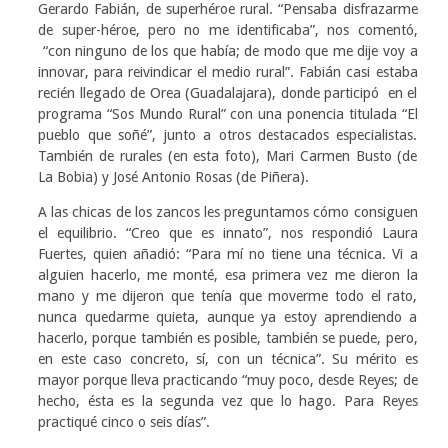
Gerardo Fabián, de superhéroe rural. “Pensaba disfrazarme
de super-héroe, pero no me identificaba”, nos comentó,
“con ninguno de los que había; de modo que me dije voy a
innovar, para reivindicar el medio rural”. Fabián casi estaba
recién llegado de Orea (Guadalajara), donde participó en el
programa “Sos Mundo Rural” con una ponencia titulada “El
pueblo que soñé”, junto a otros destacados especialistas.
También de rurales (en esta foto), Mari Carmen Busto (de
La Bobia) y José Antonio Rosas (de Piñera).
A las chicas de los zancos les preguntamos cómo consiguen
el equilibrio. “Creo que es innato”, nos respondió Laura
Fuertes, quien añadió: “Para mí no tiene una técnica. Vi a
alguien hacerlo, me monté, esa primera vez me dieron la
mano y me dijeron que tenía que moverme todo el rato,
nunca quedarme quieta, aunque ya estoy aprendiendo a
hacerlo, porque también es posible, también se puede, pero,
en este caso concreto, sí, con un técnica”. Su mérito es
mayor porque lleva practicando “muy poco, desde Reyes; de
hecho, ésta es la segunda vez que lo hago. Para Reyes
practiqué cinco o seis días”.