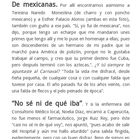
De mexicanas.
Por allí encontramos asimismo a
Teresina Naredo Monestina (de charro y con poncho
mexicano) y a Esther Palacio Alonso (ambas en esta foto),
también con guiño a ese país. “Sí, yo fui de mexicana”, nos
dijo, porque tengo un echarpe que me mandaron unes
primes que tengo allí y me lo puse en homenaje a ellas, pues
son descendientes de un hermano de mi padre que se
marchó para América de polizón, porque no le gustaba
trabajar al campo, y creo que su primer destino fue Cuba,
pero después terminó con los aztecas.”.
¿Y tú siempre te
apuntaste al Carnaval?
“Toda la vida me disfracé, desde
ñeña pequeña, de cualquier cosa o con cualquier falda que
tuviese por casa. El año pasado fui de los años veinte, con
una falda de flecos y el pelo peinado de época”.
“No sé ni de qué iba”
. Y si la enfermera del
Consultorio Médico local, Noelia Díaz, encarnó a Caperucita,
no fue menos el farmacéutico, Jorge Ruiz Rey, pero éste
“casi no sé ni de qué voy”, nos apuntó, “pues acabo de salir
del Hospital y aún me hallo aturdido” (una salida fingida,
evidentemente, pero con un buen disfraz, lleno de signos en