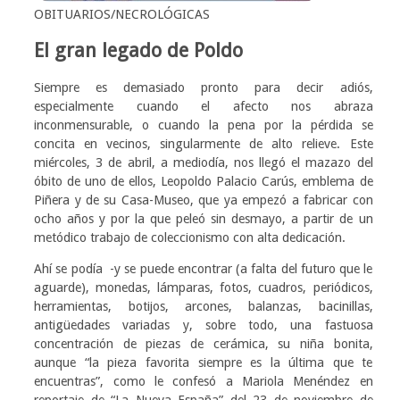
OBITUARIOS/NECROLÓGICAS
El gran legado de Poldo
Siempre es demasiado pronto para decir adiós,
especialmente cuando el afecto nos abraza
inconmensurable, o cuando la pena por la pérdida se
concita en vecinos, singularmente de alto relieve. Este
miércoles, 3 de abril, a mediodía, nos llegó el mazazo del
óbito de uno de ellos, Leopoldo Palacio Carús, emblema de
Piñera y de su Casa-Museo, que ya empezó a fabricar con
ocho años y por la que peleó sin desmayo, a partir de un
metódico trabajo de coleccionismo con alta dedicación.
Ahí se podía -y se puede encontrar (a falta del futuro que le
aguarde), monedas, lámparas, fotos, cuadros, periódicos,
herramientas, botijos, arcones, balanzas, bacinillas,
antigüedades variadas y, sobre todo, una fastuosa
concentración de piezas de cerámica, su niña bonita,
aunque “la pieza favorita siempre es la última que te
encuentras”, como le confesó a Mariola Menéndez en
reportaje de “La Nueva España” del 23 de noviembre de