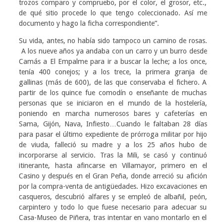
trozos comparo y compruebo, por el color, el grosor, etc.,
de qué sitio procede lo que tengo coleccionado. Así me
documento y hago la ficha correspondiente”.
Su vida, antes, no había sido tampoco un camino de rosas.
A los nueve años ya andaba con un carro y un burro desde
Camás a El Empalme para ir a buscar la leche; a los once,
tenía 400 conejos; y a los trece, la primera granja de
gallinas (más de 600), de las que conservaba el fichero. A
partir de los quince fue comodín o enseñante de muchas
personas que se iniciaron en el mundo de la hostelería,
poniendo en marcha numerosos bares y cafeterías en
Sama, Gijón, Nava, Infiesto…Cuando le faltaban 28 días
para pasar el último expediente de prórroga militar por hijo
de viuda, falleció su madre y a los 25 años hubo de
incorporarse al servicio. Tras la Mili, se casó y continuó
itinerante, hasta afincarse en Villamayor, primero en el
Casino y después en el Gran Peña, donde arreció su afición
por la compra-venta de antigüedades. Hizo excavaciones en
casqueros, descubrió alfares y se empleó de albañil, peón,
carpintero y todo lo que fuese necesario para adecuar su
Casa-Museo de Piñera, tras intentar en vano montarlo en el