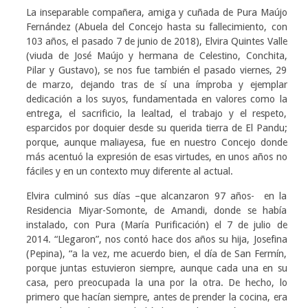
La inseparable compañera, amiga y cuñada de Pura Maújo
Fernández (Abuela del Concejo hasta su fallecimiento, con
103 años, el pasado 7 de junio de 2018), Elvira Quintes Valle
(viuda de José Maújo y hermana de Celestino, Conchita,
Pilar y Gustavo), se nos fue también el pasado viernes, 29
de marzo, dejando tras de sí una ímproba y ejemplar
dedicación a los suyos, fundamentada en valores como la
entrega, el sacrificio, la lealtad, el trabajo y el respeto,
esparcidos por doquier desde su querida tierra de El Pandu;
porque, aunque maliayesa, fue en nuestro Concejo donde
más acentuó la expresión de esas virtudes, en unos años no
fáciles y en un contexto muy diferente al actual.
Elvira culminó sus días –que alcanzaron 97 años- en la
Residencia Miyar-Somonte, de Amandi, donde se había
instalado, con Pura (María Purificación) el 7 de julio de
2014. “Llegaron”, nos contó hace dos años su hija, Josefina
(Pepina), “a la vez, me acuerdo bien, el día de San Fermín,
porque juntas estuvieron siempre, aunque cada una en su
casa, pero preocupada la una por la otra. De hecho, lo
primero que hacían siempre, antes de prender la cocina, era