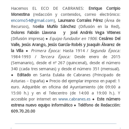
Hacemos EL ECO DE CABRANES:
Enrique Corripio
Monestina
(redacción y contenidos, correo electrónico:
encomo54@gmail.com
),
Laureano Corrales Pérez
(Área de
Recursos), N
oelia Muñío Sánchez
(Difusión en la Red),
Dolores Fabián Llavona y José Andrés Vega Vitienes
(Difusión impresa) ●
Equipo fundador en 1906
:
Cesáreo Del
Valle, Jesús Arango, Jesús García-Robés y Joaquín Álvarez de
la Villa
●
Primera Época:
Hasta 1914 /
Segunda Época:
1984-1993 /
Tercera Época:
Desde enero de 2015
(Semanario), desde el nº 267 (quincenal), desde el número
340 (cada tres semanas) y desde el número 351 (mensual).
●
Editado
en Santa Eulalia de Cabranes (Principado de
Asturias – España) ● Precio del ejemplar impreso en papel: 1
euro. Adquirible en oficina del Ayuntamiento (de 09:00 a
15:00 h.) y en el Telecentro (de 14:00 a 19:00 h.). Y
accesible por internet en
www.cabranes.es
●
Este número
estrena nuevo equipo informático ● Teléfono de Redacción:
609.70.20.00