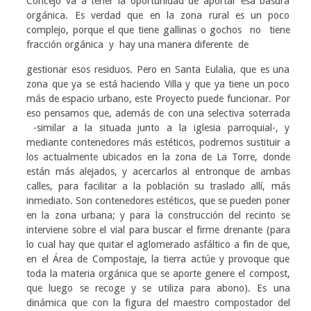
Concejo va a tener la oportunidad de aportar esa basura
orgánica. Es verdad que en la zona rural es un poco
complejo, porque el que tiene gallinas o gochos no tiene
fracción orgánica y hay una manera diferente de
gestionar esos residuos. Pero en Santa Eulalia, que es una
zona que ya se está haciendo Villa y que ya tiene un poco
más de espacio urbano, este Proyecto puede funcionar. Por
eso pensamos que, además de con una selectiva soterrada
-similar a la situada junto a la iglesia parroquial-, y
mediante contenedores más estéticos, podremos sustituir a
los actualmente ubicados en la zona de La Torre, donde
están más alejados, y acercarlos al entronque de ambas
calles, para facilitar a la población su traslado allí, más
inmediato. Son contenedores estéticos, que se pueden poner
en la zona urbana; y para la construcción del recinto se
interviene sobre el vial para buscar el firme drenante (para
lo cual hay que quitar el aglomerado asfáltico a fin de que,
en el Área de Compostaje, la tierra actúe y provoque que
toda la materia orgánica que se aporte genere el compost,
que luego se recoge y se utiliza para abono). Es una
dinámica que con la figura del maestro compostador del