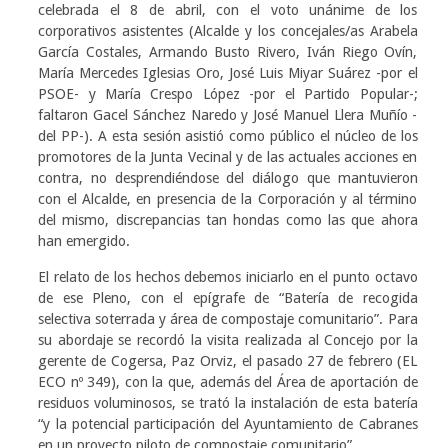
celebrada el 8 de abril, con el voto unánime de los
corporativos asistentes (Alcalde y los concejales/as Arabela
García Costales, Armando Busto Rivero, Iván Riego Ovín,
María Mercedes Iglesias Oro, José Luis Miyar Suárez -por el
PSOE- y María Crespo López -por el Partido Popular-;
faltaron Gacel Sánchez Naredo y José Manuel Llera Muñío -
del PP-). A esta sesión asistió como público el núcleo de los
promotores de la Junta Vecinal y de las actuales acciones en
contra, no desprendiéndose del diálogo que mantuvieron
con el Alcalde, en presencia de la Corporación y al término
del mismo, discrepancias tan hondas como las que ahora
han emergido.
El relato de los hechos debemos iniciarlo en el punto octavo
de ese Pleno, con el epígrafe de “Batería de recogida
selectiva soterrada y área de compostaje comunitario”. Para
su abordaje se recordó la visita realizada al Concejo por la
gerente de Cogersa, Paz Orviz, el pasado 27 de febrero (EL
ECO nº 349), con la que, además del Área de aportación de
residuos voluminosos, se trató la instalación de esta batería
“y la potencial participación del Ayuntamiento de Cabranes
en un proyecto piloto de compostaje comunitario”.