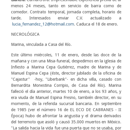
menos 24 meses, tanto en servicio de barra como de
comedor. Contrato temporal, jornada completa, horario de
tarde. Interesados enviar C.V. actualizado a
lucia_fernandez_12@hotmail.com
. Caduca el 18 de enero.
NECROLÓGICA
Marina, vinculada a Casa del Río.
Este último miércoles, 11 de enero, desde las doce de la
mañana y con una Misa-funeral, despedimos en la iglesia de
Infiesto a Marina Cepa Gutiérrez, madre de Marina y de
Manuel Espina Cepa (éste, director jubilado de la oficina de
"Cajastur" -hoy, "Liberbank"- en dicha villa, casado con
Bernardita Monestina Corripio, de Casa del Río). Marina
falleció el día anterior, martes 10 de enero, a los 93 años, y
era viuda de Manuel Espina Fresno, también director, en su
momento, de la referida sucursal bancaria. En septiembre
de 1985 (ver el número 16 de EL ECO DE CABRANES - II
Época) hubo de afrontar la angustia y el drama derivados
del terremoto que asoló y causó 35.000 muertos en México.
"La salida hacia la vida fue una puerta que no se usaba, por