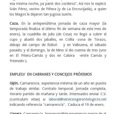
esa misma noche, ya parió dos corderos”. Así nos lo explicó
Iván Pérez, vecino de Piñera (y de La Encrucijada), a quien
los Magos le dejaron tan jugosa suerte.
Caza.
En la antepenúltima jornada de caza mayor (la
temporada finaliza el último fin de semana de este mes de
enero), la cuadrilla de Julio (de Cesa) no llegó a cubrir el
cupo y abatió dos jabalíes, en Collía -zona de Torazo,
debajo del campo de fútbol- y en Valbuena, el sábado
pasado; y el domingo, la de Mino sí dio cuenta de tres (uno
en El Piteru-Camás y dos en Calvira -entre Camás y
Fresnedo-).
EMPLEO/ EN CABRANES Y CONCEJOS PRÓXIMOS
Gijón.
Camarero/a. experiencia mínima de un año en puesto
de trabajo similar. Contrato temporal. Jornada completa.
Horario partido de mañana y tarde. Interesados enviar C.V.
(currículum vitae) a:
laboral@serviciosgerontologicos.net
indicando referencia "camarero/a". Caduca el 19 de enero.
Llanera.
Camarero/a. Imprescindible experiencia previa de al