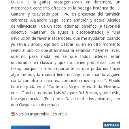
Eulalia, a la gaita) protagonizaron, en diciembre, un
memorable concierto ofrecido en la bodega histórica de “El
Gaitero” y televisado por TPA, en presencia del también
cabranés, Alejandro Vega, como anfitrión y actual Alcalde
de Villaviciosa. Fue un acto, además, benéfico (a favor del
colectivo “Raitana”, de ayuda a discapacitados) y “una
devolución de favor a sacerdotes, que me ayudaron cuando
yo tenía 3 años”, dijo don Gaspar, quien en otro momento
invitó al público que abarrotaba la estancia: “Déjense llevar,
que no pasa nada; yo sé que todos ustedes están
doctorados en clásica y que no tienen problemas con el
texto, porque lo más importante es que podamos hacer
algo juntos y la música tiene un algo que cuando alguien
canta con otro se crea una comunión muy especial”. El solo
final de gaita en el “Canto a la Virgen María toda Hermosa
eres…”, del compositor Luis Vázquez Del Fresno, y ante éste,
fue espectacular. (En la foto, David recibe los aplausos, con
don Gaspar a la derecha)./
Versión imprimible Eco Nº98
IMPRIMIR