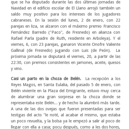
que se ha disputado durante las dos últimas jornadas de
Navidad en el edificio escolar de El Llano arrojó también un
saldo muy positivo para los intereses de los jugadores
cabraneses. En la sesión del lunes, 2 de enero, con 22
parejas en liza, se alzaron con el máximo premio Francisco
Fernández Barredo ("Paco", de Fresnedo) en alianza con
Rafael Parla (padre de Ruth, residente en Arboleya). Y el
viernes, 6, con 23 parejas, ganaron Vicente Onofre Valiente
Gallinal (de Fresnedo) jugando con Luis (de Peón). La
próxima jornada se disputará el viernes, 20, a partir de las
22:30, con premios consistentes en jamones, aceite, quesos
y vino.
Casi un parto en la choza de Belén.
La recepción a los
Reyes Magos, en Santa Eulalia, del pasado 5 de enero, con
Belén viviente en la Plaza del Emigrante, estuvo muy cerca
de alumbrar una gran sorpresa en la choza donde se
representaba este Belén... y de hecho la alumbró más tarde.
A una de las dos ovejas que fueron presentadas para ser
testigas del acto "le noté, al acabar el mismo, que estaba
un poco revuelta, y la bolsa ya le empezó a salir al poco de
llegar con ella a casa; pocu después, como a les dos hores,