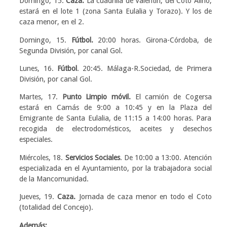
Domingo, 15.
Caza.
La cuadrilla de Valentín, del Coto Aliño,
estará en el lote 1 (zona Santa Eulalia y Torazo). Y los de
caza menor, en el 2.
Domingo, 15.
Fútbol.
20:00 horas. Girona-Córdoba, de
Segunda División, por canal Gol.
Lunes, 16.
Fútbol
. 20:45. Málaga-R.Sociedad, de Primera
División, por canal Gol.
Martes, 17.
Punto Limpio móvil.
El camión de Cogersa
estará en Camás de 9:00 a 10:45 y en la Plaza del
Emigrante de Santa Eulalia, de 11:15 a 14:00 horas. Para
recogida de electrodomésticos, aceites y desechos
especiales.
Miércoles, 18.
Servicios Sociales
. De 10:00 a 13:00. Atención
especializada en el Ayuntamiento, por la trabajadora social
de la Mancomunidad.
Jueves, 19.
Caza.
Jornada de caza menor en todo el Coto
(totalidad del Concejo).
Además: