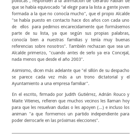
políticas", responden a la afirmación de Gerardo Fabián de
que se había equivocado “al elegir para la lista a gente joven
formada a la que no conocía mucho", que el propio Alcalde
"se había puesto en contacto hace dos años con cada uno
de ellos para pedirnos encarecidamente que formásemos
parte de su lista, ya que según sus propias palabras,
conocía bien a nuestras familias y tenía muy buenas
referencias sobre nosotros". También rechazan que sea un
Alcalde primerizo, "cuando antes de serlo ya era Concejal,
nada menos que desde el año 2003".
Asimismo, dicen más adelante que "el sillón de su despacho
se parece cada vez más a un trono dictatorial y el
Ayuntamiento a una empresa familiar".
En el escrito, firmado por Judith Gutiérrez, Adrián Rouco y
Maite Vitienes, refieren que muchos vecinos les llaman hoy
para que les resuelvan dudas o les apoyen (...) e incluso los
animan "a que formemos un partido independiente para
poder derrocarle en las próximas elecciones".
____________________________________________________________________